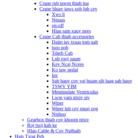
Crane rub tawm thiab tua
Crane hluav taws xob lub cev
Xws li
Ntsuas
on-off
Hlau sam xauv nees
Crane Cab thiab accessories
Daim iav txuas tom qab
tsoo pob
Tsheb Cab
Lub rooj zaum
Kev Ncaj Ncees
Ko taw pedal
Iav
Sab hauv cov vaj huam sib luag sab hauv
TSWV YIM
Mmnipulate Ventriculus
Lwm yam ntxiv siv
Wiper
Wiper lub cev muaj zog
Ntshoo
Gearbox thiab cov khoom ntxiv
Roj txoj kab ke
Hlau Cable & Cov Nplhaib
Hais Txog Peb