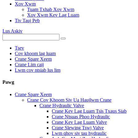
Xov Xwm
Tuam Txhab Xov Xwm
Xov Xwm Kev Lag Luam
Tiv Tauj Peb
Lus Askiv
Tsev
Cov khoom lag luam
Crane Spare Xeem
Crane Lim caij
Lwm cov ntsiab lus lim
Pawg
Crane Spare Xeem
Crane Cov Khoom Siv Ua Haujlwm Crane
Crane Hydraulic Valve
Crane Kev Lag Luam Tsis Txaus Siab
Crane Ntsuas Phoo Hydraulic
Crane Kev Lag Luam Valve
Crane Slewing Tswj Valve
Lwm qhov siv tau hydraulic