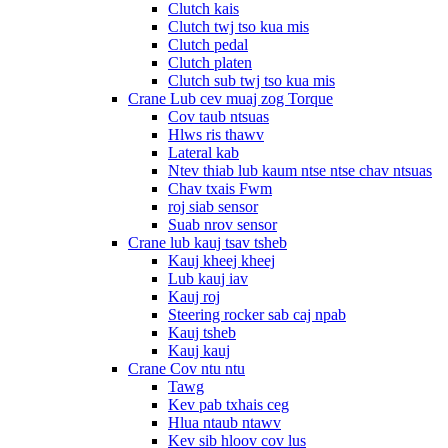
Clutch kais
Clutch twj tso kua mis
Clutch pedal
Clutch platen
Clutch sub twj tso kua mis
Crane Lub cev muaj zog Torque
Cov taub ntsuas
Hlws ris thawv
Lateral kab
Ntev thiab lub kaum ntse ntse chav ntsuas
Chav txais Fwm
roj siab sensor
Suab nrov sensor
Crane lub kauj tsav tsheb
Kauj kheej kheej
Lub kauj iav
Kauj roj
Steering rocker sab caj npab
Kauj tsheb
Kauj kauj
Crane Cov ntu ntu
Tawg
Kev pab txhais ceg
Hlua ntaub ntawv
Kev sib hloov cov lus