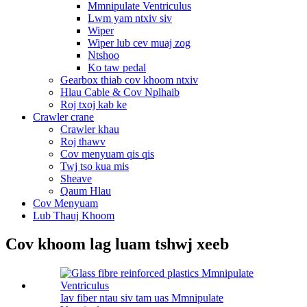
Mmnipulate Ventriculus
Lwm yam ntxiv siv
Wiper
Wiper lub cev muaj zog
Ntshoo
Ko taw pedal
Gearbox thiab cov khoom ntxiv
Hlau Cable & Cov Nplhaib
Roj txoj kab ke
Crawler crane
Crawler khau
Roj thawv
Cov menyuam qis qis
Twj tso kua mis
Sheave
Qaum Hlau
Cov Menyuam
Lub Thauj Khoom
Cov khoom lag luam tshwj xeeb
Iav fiber ntau siv tam uas Mmnipulate