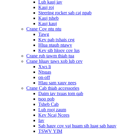
Lub kauj iav
Kauj roj
Steering rocker sab caj npab
Kauj tsheb
Kauj kauj
Crane Cov ntu ntu
Tawg
Kev pab txhais ceg
Hlua ntaub ntawv
Kev sib hloov cov lus
Crane rub tawm thiab tua
Crane hluav taws xob lub cev
Xws li
Ntsuas
on-off
Hlau sam xauv nees
Crane Cab thiab accessories
Daim iav txuas tom qab
tsoo pob
Tsheb Cab
Lub rooj zaum
Kev Ncaj Ncees
Iav
Sab hauv cov vaj huam sib luag sab hauv
TSWV YIM