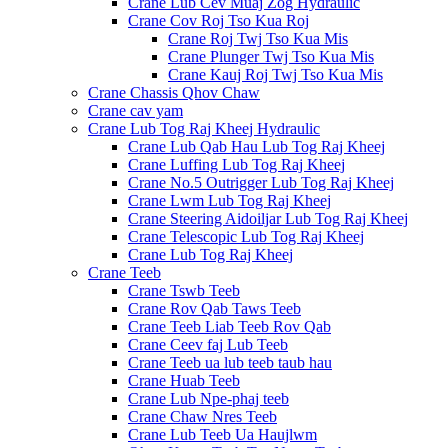
Crane Lub Cev Muaj Zog Hydraulic
Crane Cov Roj Tso Kua Roj
Crane Roj Twj Tso Kua Mis
Crane Plunger Twj Tso Kua Mis
Crane Kauj Roj Twj Tso Kua Mis
Crane Chassis Qhov Chaw
Crane cav yam
Crane Lub Tog Raj Kheej Hydraulic
Crane Lub Qab Hau Lub Tog Raj Kheej
Crane Luffing Lub Tog Raj Kheej
Crane No.5 Outrigger Lub Tog Raj Kheej
Crane Lwm Lub Tog Raj Kheej
Crane Steering Aidoiljar Lub Tog Raj Kheej
Crane Telescopic Lub Tog Raj Kheej
Crane Lub Tog Raj Kheej
Crane Teeb
Crane Tswb Teeb
Crane Rov Qab Taws Teeb
Crane Teeb Liab Teeb Rov Qab
Crane Ceev faj Lub Teeb
Crane Teeb ua lub teeb taub hau
Crane Huab Teeb
Crane Lub Npe-phaj teeb
Crane Chaw Nres Teeb
Crane Lub Teeb Ua Haujlwm