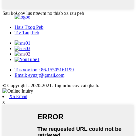
Sau koj cov lus ntawm no thiab xa rau peb
Hais Txog Peb
Tiv Tauj Peb
Tus xov tooj: 86-15505161199
Email: eyuzjt@gmail.com
© Copyright - 2020-2021: Tag nrho cov cai qhaib.
Xa Email
x