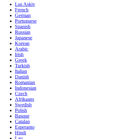
Lus Askiv
French
German
Portuguese
Spanish
Russian
Japanese
Korean
Arabic
Irish
Greek
Turkish
Italian
Danish
Romanian
Indonesian
Czech
Afrikaans
Swedish
Polish
Basque
Catalan
Esperanto
Hindi
Lao