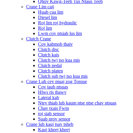
Qhov Kawg-Teeb Tus Ntaus Teeb
Crane Lim caij
Huab cua lim
Diesel lim
Roj lim roj hydraulic
Roj lim
Lwm cov ntsiab lus lim
Clutch Crane
Cov kabmob thaiv
Clutch disc
Clutch kais
Clutch twj tso kua mis
Clutch pedal
Clutch platen
Clutch sub twj tso kua mis
Crane Lub cev muaj zog Torque
Cov taub ntsuas
Hlws ris thawv
Lateral kab
Ntev thiab lub kaum ntse ntse chav ntsuas
Chav txais Fwm
roj siab sensor
Suab nrov sensor
Crane lub kauj tsav tsheb
Kauj kheej kheej