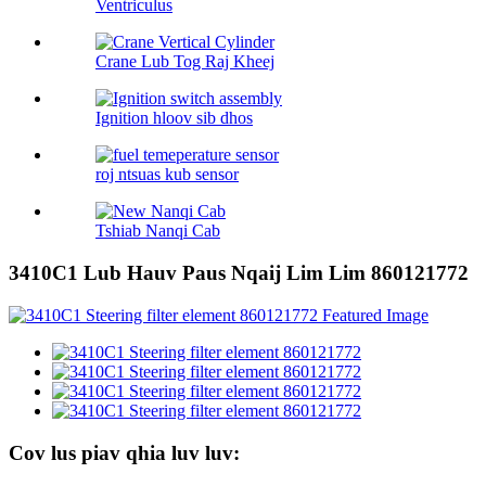
Ventriculus
Crane Lub Tog Raj Kheej
Ignition hloov sib dhos
roj ntsuas kub sensor
Tshiab Nanqi Cab
3410C1 Lub Hauv Paus Nqaij Lim Lim 860121772
Cov lus piav qhia luv luv: