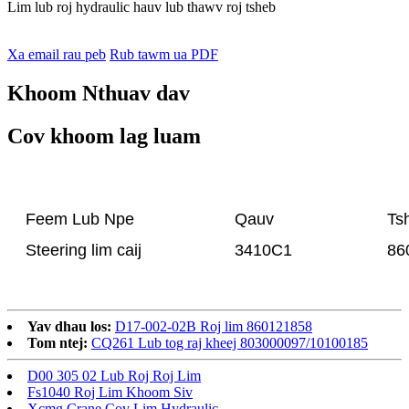
Lim lub roj hydraulic hauv lub thawv roj tsheb
Xa email rau peb
Rub tawm ua PDF
Khoom Nthuav dav
Cov khoom lag luam
Feem Lub Npe
Qauv
Ts
Steering lim caij
3410C1
86
Yav dhau los:
D17-002-02B Roj lim 860121858
Tom ntej:
CQ261 Lub tog raj kheej 803000097/10100185
D00 305 02 Lub Roj Roj Lim
Fs1040 Roj Lim Khoom Siv
Xcmg Crane Cov Lim Hydraulic