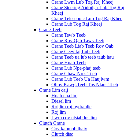
Crane Lwm Lub Tog Raj Kheej
Crane Steering Aidoiljar Lub Tog Raj
Kheej
Crane Telescopic Lub Tog Raj Kheej
Crane Lub Tog Raj Kheej
Crane Teeb
Crane Tswb Teeb
Crane Rov Qab Taws Teeb
Crane Teeb Liab Teeb Rov Qab
Crane Ceev faj Lub Teeb
Crane Teeb ua lub teeb taub hau
Crane Huab Teeb
Crane Lub Npe-phaj teeb
Crane Chaw Nres Teeb
Crane Lub Teeb Ua Haujlwm
Qhov Kawg-Teeb Tus Ntaus Teeb
Crane Lim caij
Huab cua lim
Diesel lim
Roj lim roj hydraulic
Roj lim
Lwm cov ntsiab lus lim
Clutch Crane
Cov kabmob thaiv
Clutch disc