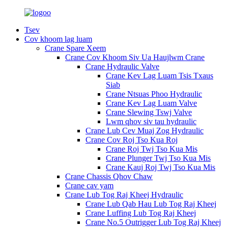
Tsev
Cov khoom lag luam
Crane Spare Xeem
Crane Cov Khoom Siv Ua Haujlwm Crane
Crane Hydraulic Valve
Crane Kev Lag Luam Tsis Txaus
Siab
Crane Ntsuas Phoo Hydraulic
Crane Kev Lag Luam Valve
Crane Slewing Tswj Valve
Lwm qhov siv tau hydraulic
Crane Lub Cev Muaj Zog Hydraulic
Crane Cov Roj Tso Kua Roj
Crane Roj Twj Tso Kua Mis
Crane Plunger Twj Tso Kua Mis
Crane Kauj Roj Twj Tso Kua Mis
Crane Chassis Qhov Chaw
Crane cav yam
Crane Lub Tog Raj Kheej Hydraulic
Crane Lub Qab Hau Lub Tog Raj Kheej
Crane Luffing Lub Tog Raj Kheej
Crane No.5 Outrigger Lub Tog Raj Kheej