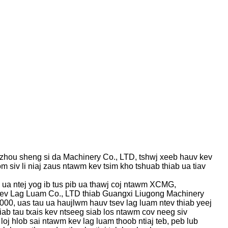
zhou sheng si da Machinery Co., LTD, tshwj xeeb hauv kev
 siv li niaj zaus ntawm kev tsim kho tshuab thiab ua tiav
ua ntej yog ib tus pib ua thawj coj ntawm XCMG,
ev Lag Luam Co., LTD thiab Guangxi Liugong Machinery
2000, uas tau ua haujlwm hauv tsev lag luam ntev thiab yeej
thiab tau txais kev ntseeg siab los ntawm cov neeg siv
loj hlob sai ntawm kev lag luam thoob ntiaj teb, peb lub