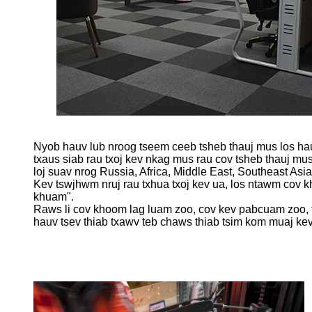
Nyob hauv lub nroog tseem ceeb tsheb thauj mus los hau
txaus siab rau txoj kev nkag mus rau cov tsheb thauj m
loj suav nrog Russia, Africa, Middle East, Southeast Asi
Kev tswjhwm nruj rau txhua txoj kev ua, los ntawm cov k
khuam".
Raws li cov khoom lag luam zoo, cov kev pabcuam zoo, t
hauv tsev thiab txawv teb chaws thiab tsim kom muaj kev