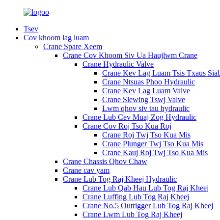
Tsev
Cov khoom lag luam
Crane Spare Xeem
Crane Cov Khoom Siv Ua Haujlwm Crane
Crane Hydraulic Valve
Crane Kev Lag Luam Tsis Txaus Sia
Crane Ntsuas Phoo Hydraulic
Crane Kev Lag Luam Valve
Crane Slewing Tswj Valve
Lwm qhov siv tau hydraulic
Crane Lub Cev Muaj Zog Hydraulic
Crane Cov Roj Tso Kua Roj
Crane Roj Twj Tso Kua Mis
Crane Plunger Twj Tso Kua Mis
Crane Kauj Roj Twj Tso Kua Mis
Crane Chassis Qhov Chaw
Crane cav yam
Crane Lub Tog Raj Kheej Hydraulic
Crane Lub Qab Hau Lub Tog Raj Kheej
Crane Luffing Lub Tog Raj Kheej
Crane No.5 Outrigger Lub Tog Raj Kheej
Crane Lwm Lub Tog Raj Kheej