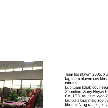
Tsim los ntawm 2005, Xu
lag luam ntawm cov khoom
tshuab.
Lub tuam txhab cov neeg 
Zoomlion, Sany Hnyav K
Co., LTD, tau tsim xyoo 
tau txais txiaj ntsig zoo 
khoom. Nrog rau txoj kev 