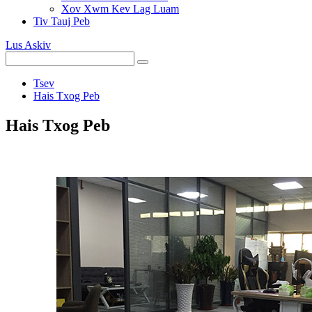
Xov Xwm Kev Lag Luam
Tiv Tauj Peb
Lus Askiv
Tsev
Hais Txog Peb
Hais Txog Peb