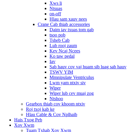
Xws li
Ntsuas
on-off
Hlau sam xauv nees
Crane Cab thiab accessories
Daim iav txuas tom qab
tsoo pob
Tsheb Cab
Lub rooj zaum
Kev Ncaj Ncees
Ko taw pedal
Iav
Sab hauv cov vaj huam sib luag sab hauv
TSWV YIM
Mmnipulate Ventriculus
Lwm yam ntxiv siv
Wiper
Wiper lub cev muaj zog
Ntshoo
Gearbox thiab cov khoom ntxiv
Roj txoj kab ke
Hlau Cable & Cov Nplhaib
Hais Txog Peb
Xov Xwm
Tuam Txhab Xov Xwm