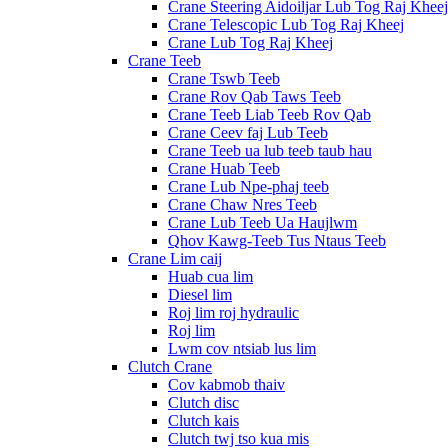
Crane Steering Aidoiljar Lub Tog Raj Kheej
Crane Telescopic Lub Tog Raj Kheej
Crane Lub Tog Raj Kheej
Crane Teeb
Crane Tswb Teeb
Crane Rov Qab Taws Teeb
Crane Teeb Liab Teeb Rov Qab
Crane Ceev faj Lub Teeb
Crane Teeb ua lub teeb taub hau
Crane Huab Teeb
Crane Lub Npe-phaj teeb
Crane Chaw Nres Teeb
Crane Lub Teeb Ua Haujlwm
Qhov Kawg-Teeb Tus Ntaus Teeb
Crane Lim caij
Huab cua lim
Diesel lim
Roj lim roj hydraulic
Roj lim
Lwm cov ntsiab lus lim
Clutch Crane
Cov kabmob thaiv
Clutch disc
Clutch kais
Clutch twj tso kua mis