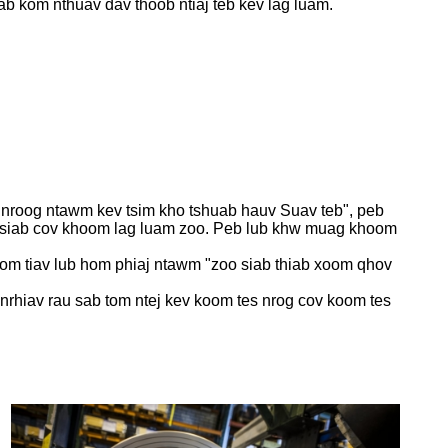
ab kom nthuav dav thoob ntiaj teb kev lag luam.
b nroog ntawm kev tsim kho tshuab hauv Suav teb", peb
awm siab cov khoom lag luam zoo. Peb lub khw muag khoom
 kom tiav lub hom phiaj ntawm "zoo siab thiab xoom qhov
nrhiav rau sab tom ntej kev koom tes nrog cov koom tes