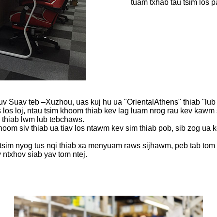
tuam txhab tau tsim los p
v Suav teb –Xuzhou, uas kuj hu ua "OrientalAthens" thiab "lu
us los loj, ntau tsim khoom thiab kev lag luam nrog rau kev k
a thiab lwm lub tebchaws.
hoom siv thiab ua tiav los ntawm kev sim thiab pob, sib zog ua
sim nyog tus nqi thiab xa menyuam raws sijhawm, peb tab tom 
 ntxhov siab yav tom ntej.