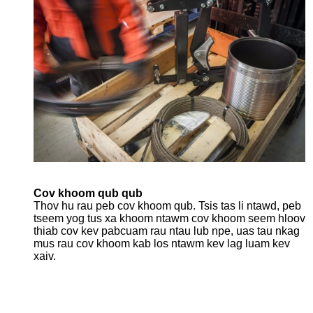
Cov khoom qub qub
Thov hu rau peb cov khoom qub. Tsis tas li ntawd, peb
tseem yog tus xa khoom ntawm cov khoom seem hloov
thiab cov kev pabcuam rau ntau lub npe, uas tau nkag
mus rau cov khoom kab los ntawm kev lag luam kev
xaiv.