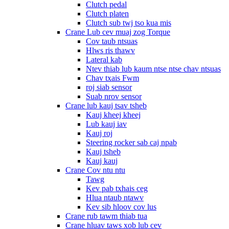
Clutch pedal
Clutch platen
Clutch sub twj tso kua mis
Crane Lub cev muaj zog Torque
Cov taub ntsuas
Hlws ris thawv
Lateral kab
Ntev thiab lub kaum ntse ntse chav ntsuas
Chav txais Fwm
roj siab sensor
Suab nrov sensor
Crane lub kauj tsav tsheb
Kauj kheej kheej
Lub kauj iav
Kauj roj
Steering rocker sab caj npab
Kauj tsheb
Kauj kauj
Crane Cov ntu ntu
Tawg
Kev pab txhais ceg
Hlua ntaub ntawv
Kev sib hloov cov lus
Crane rub tawm thiab tua
Crane hluav taws xob lub cev