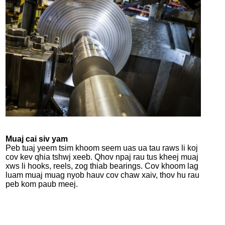
Muaj cai siv yam
Peb tuaj yeem tsim khoom seem uas ua tau raws li koj
cov kev qhia tshwj xeeb. Qhov npaj rau tus kheej muaj
xws li hooks, reels, zog thiab bearings. Cov khoom lag
luam muaj muag nyob hauv cov chaw xaiv, thov hu rau
peb kom paub meej.