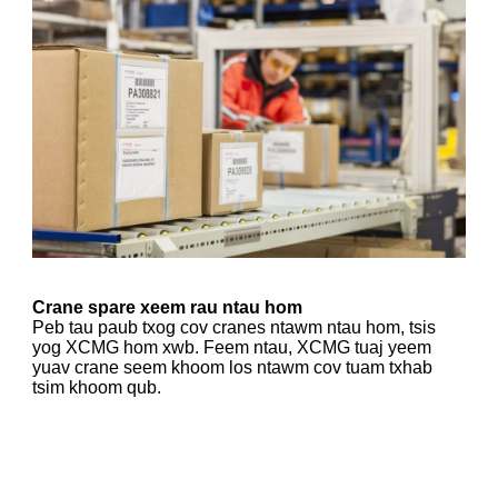
Crane spare xeem rau ntau hom
Peb tau paub txog cov cranes ntawm ntau hom, tsis
yog XCMG hom xwb. Feem ntau, XCMG tuaj yeem
yuav crane seem khoom los ntawm cov tuam txhab
tsim khoom qub.