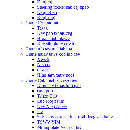
Kauj roj
Steering rocker sab caj npab
Kauj tsheb
Kauj kauj
Crane Cov ntu ntu
Tawg
Kev pab txhais ceg
Hlua ntaub ntawv
Kev sib hloov cov lus
Crane rub tawm thiab tua
Crane hluav taws xob lub cev
Xws li
Ntsuas
on-off
Hlau sam xauv nees
Crane Cab thiab accessories
Daim iav txuas tom qab
tsoo pob
Tsheb Cab
Lub rooj zaum
Kev Ncaj Ncees
Iav
Sab hauv cov vaj huam sib luag sab hauv
TSWV YIM
Mmnipulate Ventriculus