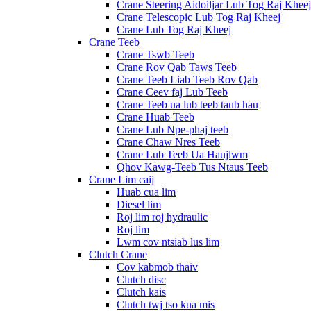
Crane Steering Aidoiljar Lub Tog Raj Kheej
Crane Telescopic Lub Tog Raj Kheej
Crane Lub Tog Raj Kheej
Crane Teeb
Crane Tswb Teeb
Crane Rov Qab Taws Teeb
Crane Teeb Liab Teeb Rov Qab
Crane Ceev faj Lub Teeb
Crane Teeb ua lub teeb taub hau
Crane Huab Teeb
Crane Lub Npe-phaj teeb
Crane Chaw Nres Teeb
Crane Lub Teeb Ua Haujlwm
Qhov Kawg-Teeb Tus Ntaus Teeb
Crane Lim caij
Huab cua lim
Diesel lim
Roj lim roj hydraulic
Roj lim
Lwm cov ntsiab lus lim
Clutch Crane
Cov kabmob thaiv
Clutch disc
Clutch kais
Clutch twj tso kua mis