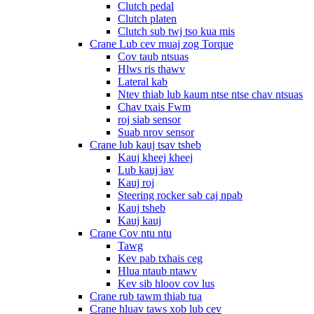
Clutch pedal
Clutch platen
Clutch sub twj tso kua mis
Crane Lub cev muaj zog Torque
Cov taub ntsuas
Hlws ris thawv
Lateral kab
Ntev thiab lub kaum ntse ntse chav ntsuas
Chav txais Fwm
roj siab sensor
Suab nrov sensor
Crane lub kauj tsav tsheb
Kauj kheej kheej
Lub kauj iav
Kauj roj
Steering rocker sab caj npab
Kauj tsheb
Kauj kauj
Crane Cov ntu ntu
Tawg
Kev pab txhais ceg
Hlua ntaub ntawv
Kev sib hloov cov lus
Crane rub tawm thiab tua
Crane hluav taws xob lub cev