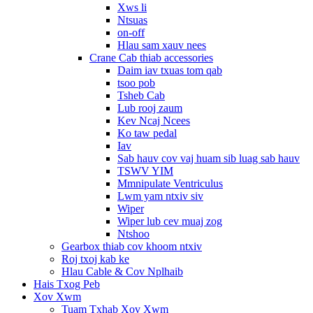
Xws li
Ntsuas
on-off
Hlau sam xauv nees
Crane Cab thiab accessories
Daim iav txuas tom qab
tsoo pob
Tsheb Cab
Lub rooj zaum
Kev Ncaj Ncees
Ko taw pedal
Iav
Sab hauv cov vaj huam sib luag sab hauv
TSWV YIM
Mmnipulate Ventriculus
Lwm yam ntxiv siv
Wiper
Wiper lub cev muaj zog
Ntshoo
Gearbox thiab cov khoom ntxiv
Roj txoj kab ke
Hlau Cable & Cov Nplhaib
Hais Txog Peb
Xov Xwm
Tuam Txhab Xov Xwm