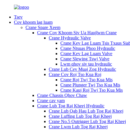
Tsev
Cov khoom lag luam
Crane Spare Xeem
Crane Cov Khoom Siv Ua Haujlwm Crane
Crane Hydraulic Valve
Crane Kev Lag Luam Tsis Txaus Sia
Crane Ntsuas Phoo Hydraulic
Crane Kev Lag Luam Valve
Crane Slewing Tswj Valve
Lwm qhov siv tau hydraulic
Crane Lub Cev Muaj Zog Hydraulic
Crane Cov Roj Tso Kua Roj
Crane Roj Twj Tso Kua Mis
Crane Plunger Twj Tso Kua Mis
Crane Kauj Roj Twj Tso Kua Mis
Crane Chassis Qhov Chaw
Crane cav yam
Crane Lub Tog Raj Kheej Hydraulic
Crane Lub Qab Hau Lub Tog Raj Kheej
Crane Luffing Lub Tog Raj Kheej
Crane No.5 Outrigger Lub Tog Raj Kheej
Crane Lwm Lub Tog Raj Kheej