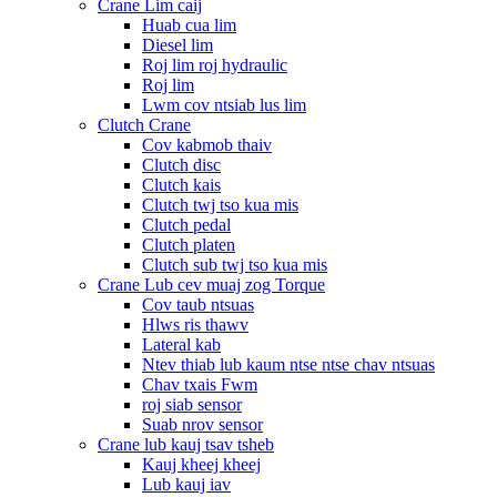
Crane Lim caij
Huab cua lim
Diesel lim
Roj lim roj hydraulic
Roj lim
Lwm cov ntsiab lus lim
Clutch Crane
Cov kabmob thaiv
Clutch disc
Clutch kais
Clutch twj tso kua mis
Clutch pedal
Clutch platen
Clutch sub twj tso kua mis
Crane Lub cev muaj zog Torque
Cov taub ntsuas
Hlws ris thawv
Lateral kab
Ntev thiab lub kaum ntse ntse chav ntsuas
Chav txais Fwm
roj siab sensor
Suab nrov sensor
Crane lub kauj tsav tsheb
Kauj kheej kheej
Lub kauj iav