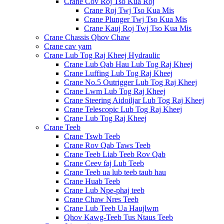
Crane Cov Roj Tso Kua Roj
Crane Roj Twj Tso Kua Mis
Crane Plunger Twj Tso Kua Mis
Crane Kauj Roj Twj Tso Kua Mis
Crane Chassis Qhov Chaw
Crane cav yam
Crane Lub Tog Raj Kheej Hydraulic
Crane Lub Qab Hau Lub Tog Raj Kheej
Crane Luffing Lub Tog Raj Kheej
Crane No.5 Outrigger Lub Tog Raj Kheej
Crane Lwm Lub Tog Raj Kheej
Crane Steering Aidoiljar Lub Tog Raj Kheej
Crane Telescopic Lub Tog Raj Kheej
Crane Lub Tog Raj Kheej
Crane Teeb
Crane Tswb Teeb
Crane Rov Qab Taws Teeb
Crane Teeb Liab Teeb Rov Qab
Crane Ceev faj Lub Teeb
Crane Teeb ua lub teeb taub hau
Crane Huab Teeb
Crane Lub Npe-phaj teeb
Crane Chaw Nres Teeb
Crane Lub Teeb Ua Haujlwm
Qhov Kawg-Teeb Tus Ntaus Teeb